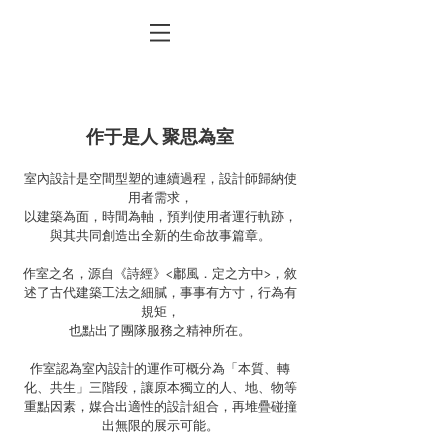
作于是人 聚思為室
室內設計是空間型塑的連續過程，設計師歸納使
用者需求，
以建築為面，時間為軸，預判使用者運行軌跡，
與其共同創造出全新的生命故事篇章。
作室之名，源自《詩經》<鄘風．定之方中>，敘
述了古代建築工法之細膩，事事有方寸，行為有
規矩，
也點出了團隊服務之精神所在。
作室認為室內設計的運作可概分為「本質、轉
化、共生」三階段，讓原本獨立的人、地、物等
重點因素，媒合出適性的設計組合，再堆疊碰撞
出無限的展示可能。